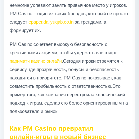
немногие успевают занять привычное место у игроков.
PM Casino – один из таких брендов, который не просто
следует
epaper.dailyuqab.co.in
за трендами, а
формирует их.
PM Casino сочетает высокую безопасность с
креативными акциями, чтобы удержать вас в игре:
париматч казино онлайн
.Сегодня игроки стремятся к
сервису, где прозрачность, бонусы и безопасность
находятся в приоритете. PM Casino показывает, как
совместить прибыльность с ответственностью.Это
пример того, как компания перестроила классический
подход к играм, сделав его более ориентированным на
пользователя и рынок.
Как PM Casino превратил
онлайн‑игры в новый бизнес