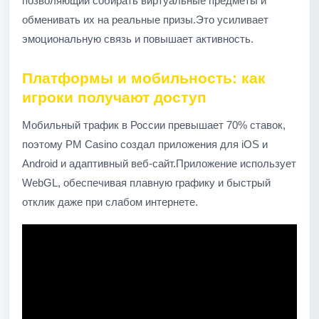
позволяющий собирать виртуальные предметы и
обменивать их на реальные призы.Это усиливает
эмоциональную связь и повышает активность.
Платформы и мобильность: как
игроки получают доступ
Мобильный трафик в России превышает 70% ставок,
поэтому PM Casino создал приложения для iOS и
Android и адаптивный веб‑сайт.Приложение использует
WebGL, обеспечивая плавную графику и быстрый
отклик даже при слабом интернете.