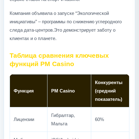
Компания объявила о запуске “Экологической
инициативы” – программы по снижению углеродного
следа дата‑центров.Это демонстрирует заботу о
клиентах и о планете.
Таблица сравнения ключевых
функций PM Casino
Конкуренты
Функция
PM Casino
(средний
показатель)
Гибралтар,
Лицензии
60%
Мальта