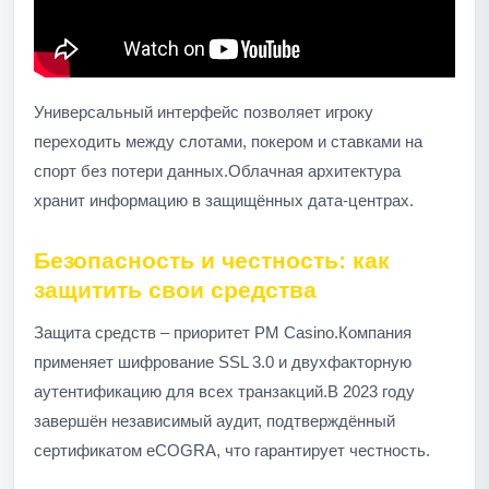
Универсальный интерфейс позволяет игроку
переходить между слотами, покером и ставками на
спорт без потери данных.Облачная архитектура
хранит информацию в защищённых дата‑центрах.
Безопасность и честность: как
защитить свои средства
Защита средств – приоритет PM Casino.Компания
применяет шифрование SSL 3.0 и двухфакторную
аутентификацию для всех транзакций.В 2023 году
завершён независимый аудит, подтверждённый
сертификатом eCOGRA, что гарантирует честность.