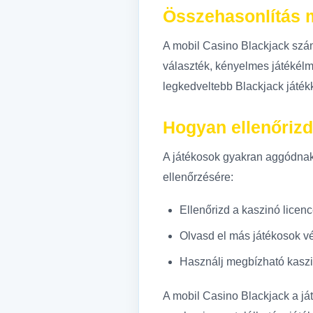
Összehasonlítás 
A mobil Casino Blackjack szá
választék, kényelmes játékélm
legkedveltebb Blackjack játék
Hogyan ellenőrizd 
A játékosok gyakran aggódnak 
ellenőrzésére:
Ellenőrizd a kaszinó licen
Olvasd el más játékosok v
Használj megbízható kaszin
A mobil Casino Blackjack a ját