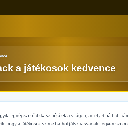
ence
ack a játékosok kedvence
gyik legnépszerűbb kaszinójáték a világon, amelyet bárhol, bár
ik, hogy a játékosok szinte bárhol játszhassanak, legyen szó mo