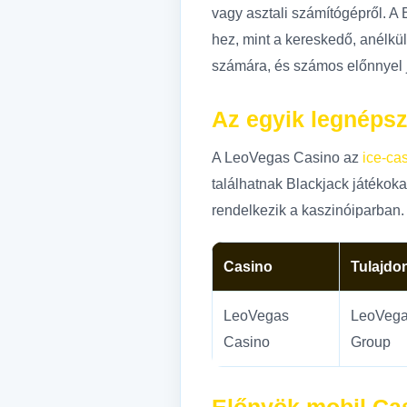
vagy asztali számítógépről. A 
hez, mint a kereskedő, anélkü
számára, és számos előnnyel 
Az egyik legnéps
A LeoVegas Casino az
ice-ca
találhatnak Blackjack játékok
rendelkezik a kaszinóiparban.
Casino
Tulajdo
LeoVegas
LeoVeg
Casino
Group