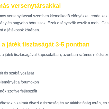
más versenytársakkal
mos versenytárssal szemben kiemelkedő előnyökkel rendelkezi
ény és nagyobb bónuszok. Ezek a tényezők teszik a mobil Casi
ká a játékosok körében.
a játék tisztaságát 3-5 pontban
a játék tisztaságával kapcsolatban, azonban számos módszer l
cét és szabályozását
éleményét a fórumokon
ók szoftverfejlesztőit
ékosok bizalmát élvezi a tisztaság és az átláthatóság terén, és